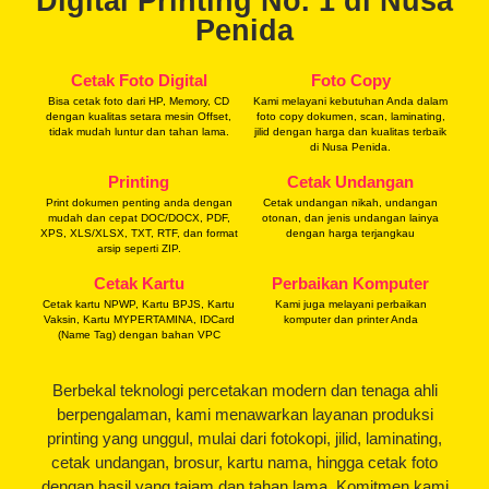
Digital Printing No. 1 di Nusa
Penida
Cetak Foto Digital
Foto Copy
Bisa cetak foto dari HP, Memory, CD
Kami melayani kebutuhan Anda dalam
dengan kualitas setara mesin Offset,
foto copy dokumen, scan, laminating,
tidak mudah luntur dan tahan lama.
jilid dengan harga dan kualitas terbaik
di Nusa Penida.
Printing
Cetak Undangan
Print dokumen penting anda dengan
Cetak undangan nikah, undangan
mudah dan cepat DOC/DOCX, PDF,
otonan, dan jenis undangan lainya
XPS, XLS/XLSX, TXT, RTF, dan format
dengan harga terjangkau
arsip seperti ZIP.
Cetak Kartu
Perbaikan Komputer
Cetak kartu NPWP, Kartu BPJS, Kartu
Kami juga melayani perbaikan
Vaksin, Kartu MYPERTAMINA, IDCard
komputer dan printer Anda
(Name Tag) dengan bahan VPC
Berbekal teknologi percetakan modern dan tenaga ahli
berpengalaman, kami menawarkan layanan produksi
printing yang unggul, mulai dari fotokopi, jilid, laminating,
cetak undangan, brosur, kartu nama, hingga cetak foto
dengan hasil yang tajam dan tahan lama. Komitmen kami